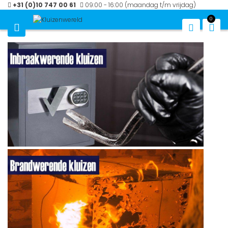
Ga
+31 (0)10 747 00 61
09:00 - 16:00 (maandag t/m vrijdag)
naar
0
de
Win
inhoud