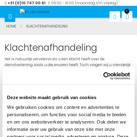
Ga
+31 (0)10 747 00 61
09:00 - 16:00 (maandag t/m vrijdag)
naar
0
de
Win
inhoud
HOME
KLACHTENAFHANDELING
Klachtenafhandeling
Het is natuurlijk vervelend als u een klacht heeft over de
dienstverlening zoals u die ervaren heeft. Toch vragen wij u vriendelijk
om uw klacht via de e-mail aan de afdeling klantcontact door te
geven. Dit kan per e-mail, regulier post en/of telefonisch.
Deze website maakt gebruik van cookies
Onze medewerkers van de afdeling klantcontact zullen de klacht
bekijken en proberen naar ieders tevredenheid de klacht op te lossen.
We gebruiken cookies om content en advertenties te
personaliseren, om functies voor social media te bieden
en om ons websiteverkeer te analyseren. Ook delen we
Voor onze contactgegevens verwijzen wij u graag door naar
informatie over uw gebruik van onze site met onze
onze
contact
pagina.
partners voor social media, adverteren en analyse. Deze